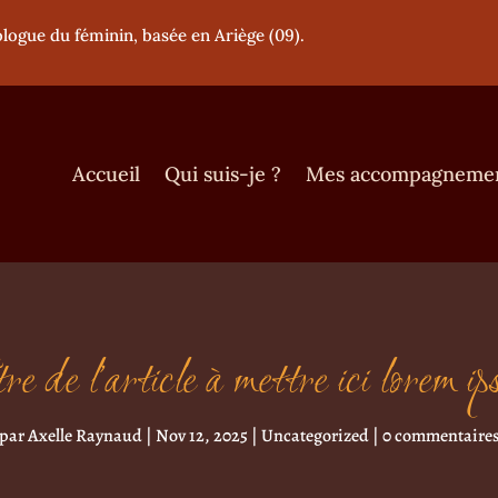
logue du féminin, basée en Ariège (09).
Accueil
Qui suis-je ?
Mes accompagneme
re de l’article à mettre ici lorem i
par
Axelle Raynaud
|
Nov 12, 2025
|
Uncategorized
|
0 commentaire