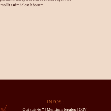
 mollit anim id est laborum.
INFOS :
Qui suis-je ?
|
Mentions légales
|
CGV
|