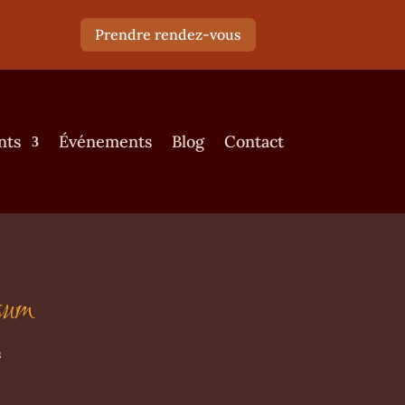
Prendre rendez-vous
nts
Événements
Blog
Contact
psum
s