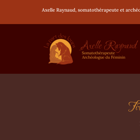
Axelle Raynaud, somatothérapeute et archéo
Tit