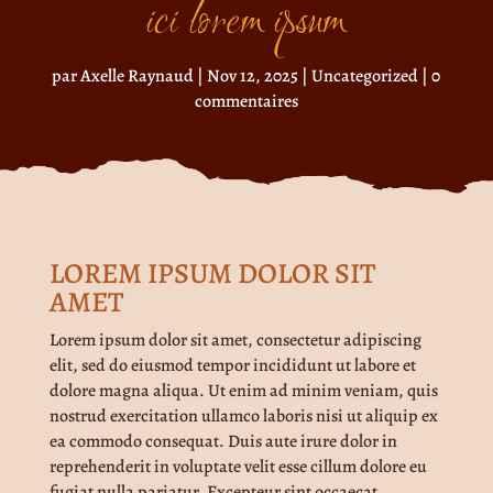
ici lorem ipsum
par
Axelle Raynaud
|
Nov 12, 2025
|
Uncategorized
|
0
commentaires
LOREM IPSUM DOLOR SIT
AMET
Lorem ipsum dolor sit amet, consectetur adipiscing
elit, sed do eiusmod tempor incididunt ut labore et
dolore magna aliqua. Ut enim ad minim veniam, quis
nostrud exercitation ullamco laboris nisi ut aliquip ex
ea commodo consequat. Duis aute irure dolor in
reprehenderit in voluptate velit esse cillum dolore eu
fugiat nulla pariatur. Excepteur sint occaecat